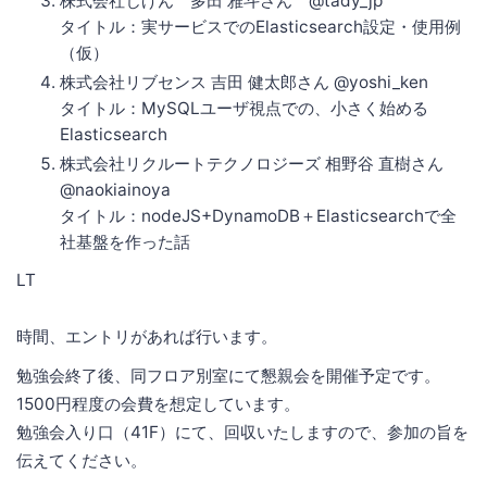
株式会社じげん 多田 雅斗さん @tady_jp
タイトル：実サービスでのElasticsearch設定・使用例
（仮）
株式会社リブセンス 吉田 健太郎さん @yoshi_ken
タイトル：MySQLユーザ視点での、小さく始める
Elasticsearch
株式会社リクルートテクノロジーズ 相野谷 直樹さん
@naokiainoya
タイトル：nodeJS+DynamoDB＋Elasticsearchで全
社基盤を作った話
LT
時間、エントリがあれば行います。
勉強会終了後、同フロア別室にて懇親会を開催予定です。
1500円程度の会費を想定しています。
勉強会入り口（41F）にて、回収いたしますので、参加の旨を
伝えてください。